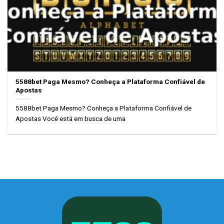
5588bet Paga Mesmo? Conheça a Plataforma Confiável de
Apostas
5588bet Paga Mesmo? Conheça a Plataforma Confiável de
Apostas Você está em busca de uma